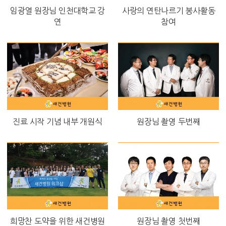
임광열 원장님 인천대학교 강
사랑의 연탄나르기 봉사활동
연
참여
진료 시작 기념 내부 개원식
원장님 촬영 두번째
희망찬 도약을 위한 새건병원
원장님 촬영 첫번째