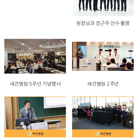
원장님과 정근우 선수 촬영
새건병원 5주년 기념행사
새건병원 2주년