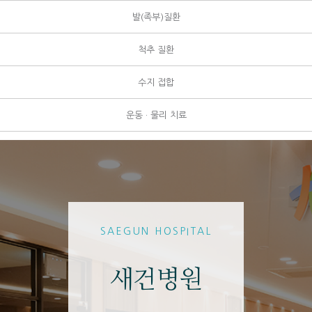
발(족부)질환
척추 질환
수지 접합
운동 · 물리 치료
SAEGUN HOSPITAL
새건병원