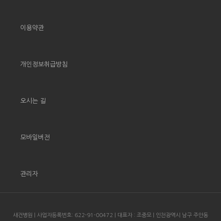
이용약관
개인정보취급방침
오시는 길
모바일버전
관리자
새건병원 | 사업자등록번호: 622-91-00472 | 대표자 : 조중모 | 인천광역시 남구 주안동